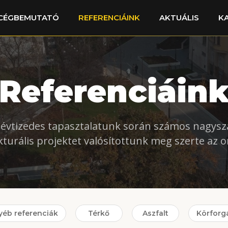
CÉGBEMUTATÓ
REFERENCIÁINK
AKTUÁLIS
K
Referenciáin
évtizedes tapasztalatunk során számos nagys
kturális projektet valósítottunk meg szerte az 
yéb referenciák
Térkő
Aszfalt
Körforg