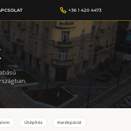
APCSOLAT
+36 1 420 4473
k
zabású
országban.
alom
Útépítés
Kerékpárút