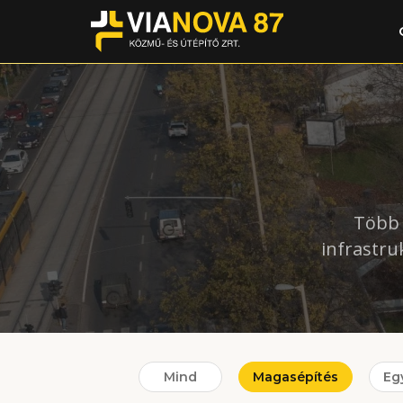
Több 
infrastru
Mind
Magasépítés
Eg