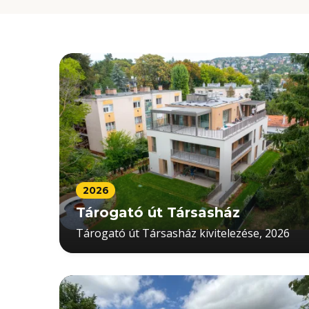
2026
Tárogató út Társasház
Tárogató út Társasház kivitelezése, 2026