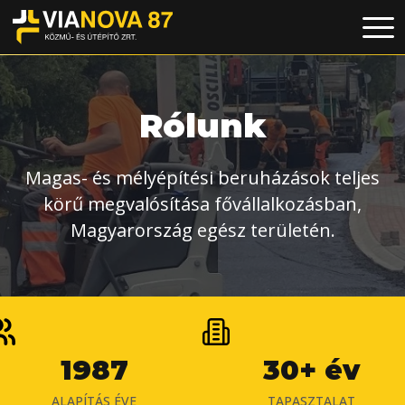
Rólunk
Magas- és mélyépítési beruházások teljes
körű megvalósítása fővállalkozásban,
Magyarország egész területén.
1987
30+ év
ALAPÍTÁS ÉVE
TAPASZTALAT