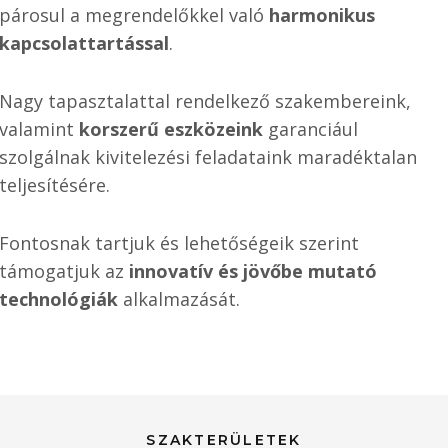
párosul a megrendelőkkel való
harmonikus
kapcsolattartással
.
Nagy tapasztalattal rendelkező szakembereink,
valamint
korszerű eszközeink
garanciául
szolgálnak kivitelezési feladataink maradéktalan
teljesítésére.
Fontosnak tartjuk és lehetőségeik szerint
támogatjuk az
innovatív és jövőbe mutató
technológiák
alkalmazását.
SZAKTERÜLETEK