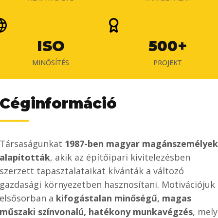
ISO
500+
MINŐSÍTÉS
PROJEKT
Céginformáció
Társaságunkat
1987-ben magyar magánszemélyek
alapították
, akik az építőipari kivitelezésben
szerzett tapasztalataikat kívánták a változó
gazdasági környezetben hasznosítani. Motivációjuk
elsősorban a
kifogástalan minőségű, magas
műszaki színvonalú, hatékony munkavégzés
, mely