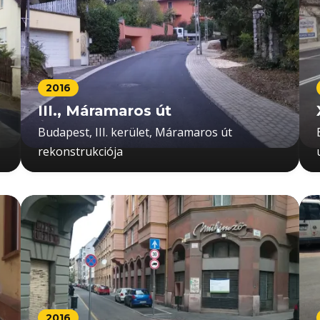
2016
III., Máramaros út
Budapest, III. kerület, Máramaros út
rekonstrukciója
2016