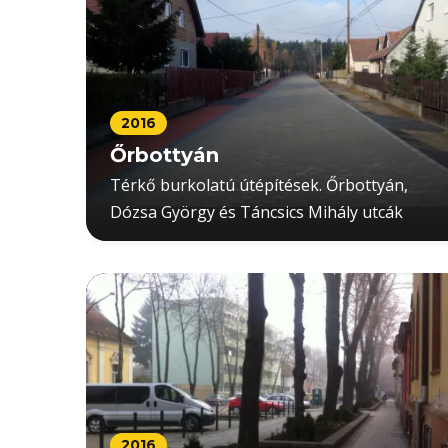
2016
Őrbottyán
Térkő burkolatú útépítések. Őrbottyán,
Dózsa György és Táncsics Mihály utcák
2016