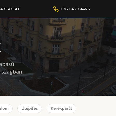
APCSOLAT
+36 1 420 4473
k
zabású
országban.
alom
Útépítés
Kerékpárút