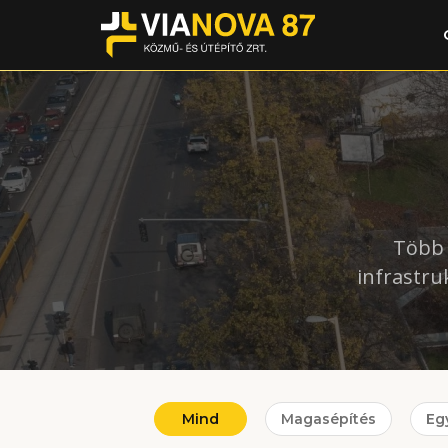
Több 
infrastru
Mind
Magasépítés
Eg