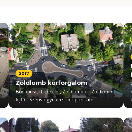
2017
Zöldlomb körforgalom
Budapest, II. kerület, Zöldlomb u.- Zöldlomb
lejtő - Szépvölgyi út csomópont áte