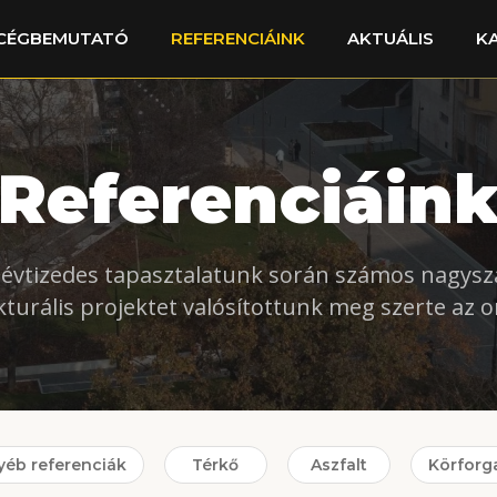
CÉGBEMUTATÓ
REFERENCIÁINK
AKTUÁLIS
K
Referenciáin
évtizedes tapasztalatunk során számos nagys
kturális projektet valósítottunk meg szerte az 
yéb referenciák
Térkő
Aszfalt
Körforg