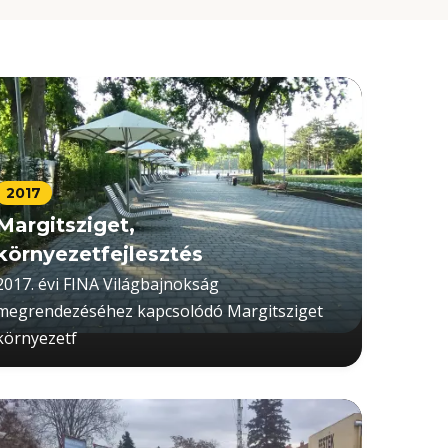
2017
Margitsziget,
környezetfejlesztés
2017. évi FINA Világbajnokság
megrendezéséhez kapcsolódó Margitsziget
környezetf