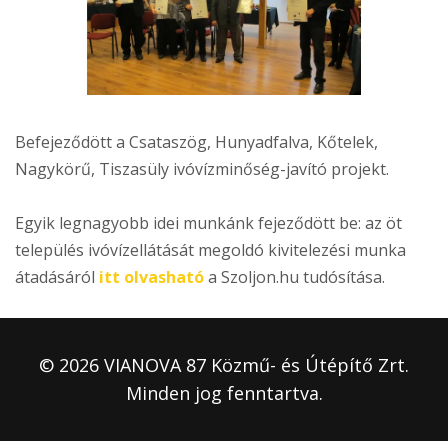
Befejeződött a Csataszög, Hunyadfalva, Kőtelek,
Nagykörű, Tiszasüly ivóvízminőség-javító projekt.
Egyik legnagyobb idei munkánk fejeződött be: az öt
település ivóvízellátását megoldó kivitelezési munka
átadásáról
itt olvasható
a Szoljon.hu tudósítása.
© 2026 VIANOVA 87 Közmű- és Útépítő Zrt.
Minden jog fenntartva.